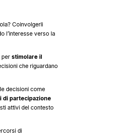
uola? Coinvolgerli
o l’interesse verso la
i per
stimolare il
decisioni che riguardano
 le decisioni come
 di partecipazione
ti attivi del contesto
rcorsi di