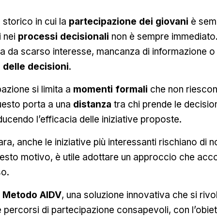
storico in cui la
partecipazione dei giovani
è semp
i nei
processi decisionali
non è sempre immediato.
ta da scarso interesse, mancanza di informazione o d
 delle decisioni
.
pazione si limita a
momenti formali
che non riescon
Questo porta a una
distanza
tra chi prende le decisio
ducendo l’efficacia delle iniziative proposte.
ra, anche le iniziative più interessanti rischiano di 
sto motivo, è utile adottare un approccio che accom
so.
l
Metodo AIDV
, una soluzione innovativa che si rivolg
e percorsi di partecipazione consapevoli, con l’obiet