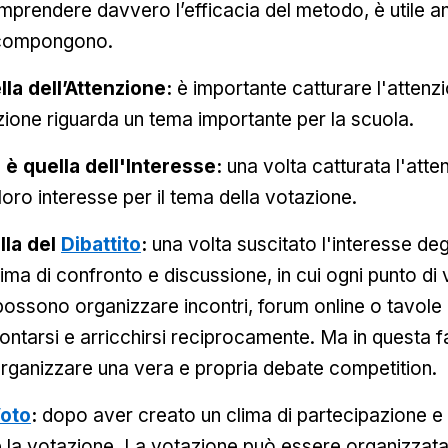
prendere davvero l’efficacia del metodo, è utile an
compongono.
lla dell’Attenzione:
è importante catturare l'attenzi
zione riguarda un tema importante per la scuola.
 è quella dell'Interesse:
una volta catturata l'atten
loro interesse per il tema della votazione.
lla del
Dibattito
:
una volta suscitato l'interesse degl
ima di confronto e discussione, in cui ogni punto di
possono organizzare incontri, forum online o tavole r
ontarsi e arricchirsi reciprocamente. Ma in questa 
rganizzare una vera e propria debate competition.
oto
:
dopo aver creato un clima di partecipazione e d
a votazione. La votazione può essere organizzata 