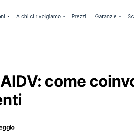
oni
A chi ci rivolgiamo
Prezzi
Garanzie
Sc
AIDV: come coinv
enti
eggio