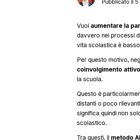
Pubblicato il
5
Vuoi
aumentare la par
davvero nei processi d
vita scolastica è basso
Per questo motivo, negli
coinvolgimento attivo
la scuola.
Questo è particolarment
distanti o poco rilevant
significa quindi non sol
scolastico.
Tra questi, il
metodo A