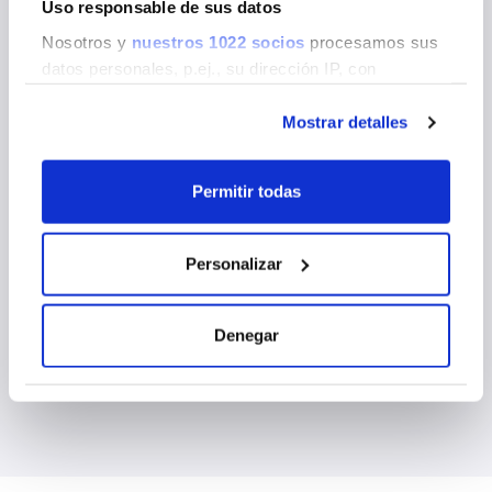
Uso responsable de sus datos
Nosotros y
nuestros 1022 socios
procesamos sus
datos personales, p.ej., su dirección IP, con
tecnologías como las cookies para almacenar y
acceder la información en su dispositivo con el fin de
Mostrar detalles
ofrecer publicidad y contenido personalizados,
medición de publicidad y contenido, investigación de
Permitir todas
audiencia y desarrollo de servicios. Tiene la opción
de seleccionar quién usa sus datos y con qué
propósitos. Puede cambiar o retirar su
Personalizar
consentimiento en cualquier momento desde la
Declaración de cookies o clicando en el Menú de
consentimiento.
Denegar
Si lo permite, también quisiéramos:
Recopilar información sobre su ubicación
geográfica que puede tener una precisión de
varios metros