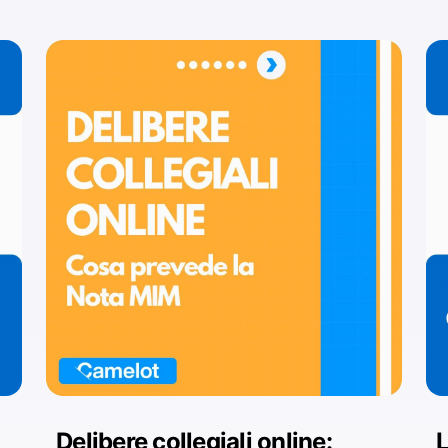
Delibere collegiali online:
L