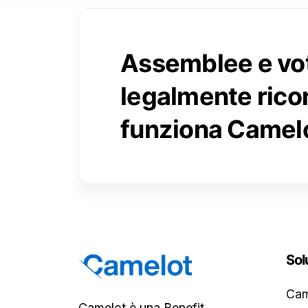
Assemblee e vot
legalmente rico
funziona Camelo
Sol
Cam
Camelot è una Benefit