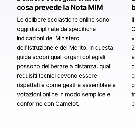
cosa prevede la Nota MIM
b
Le delibere scolastiche online sono
I
oggi disciplinate da specifiche
C
indicazioni del Ministero
v
dell'Istruzione e del Merito. In questa
2
guida scopri quali organi collegiali
a
possono deliberare a distanza, quali
c
requisiti tecnici devono essere
d
rispettati e come gestire assemblee e
g
votazioni online in modo semplice e
t
conforme con Camelot.
p