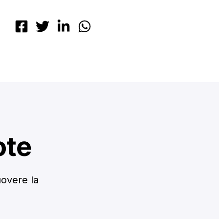
ote
uovere la