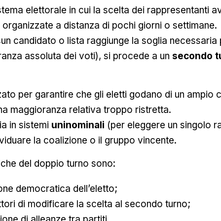
stema elettorale in cui la scelta dei rappresentanti 
, organizzate a distanza di pochi giorni o settimane.
n candidato o lista raggiunge la soglia necessaria p
anza assoluta dei voti), si procede a un
secondo t
ato per garantire che gli eletti godano di un ampio
una maggioranza relativa troppo ristretta.
a in sistemi
uninominali
(per eleggere un singolo ra
ividuare la coalizione o il gruppo vincente.
tiche del doppio turno sono:
one democratica dell’eletto;
ettori di modificare la scelta al secondo turno;
one di alleanze tra partiti.