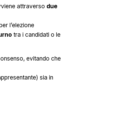
avviene attraverso
due
er l’elezione
urno
tra i candidati o le
 consenso, evitando che
ppresentante) sia in