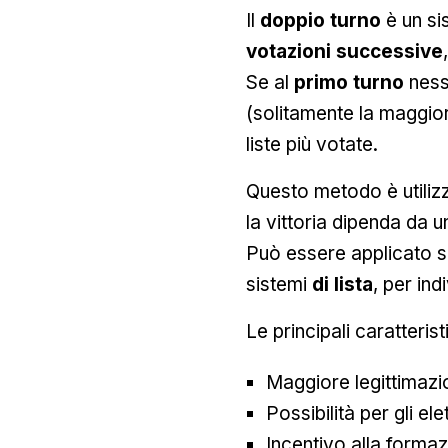
Il
doppio turno
è un si
votazioni successive
Se al
primo turno
nessu
(solitamente la maggior
liste più votate.
Questo metodo è utilizz
la vittoria dipenda da 
Può essere applicato si
sistemi
di lista
, per ind
Le principali caratteris
Maggiore legittimazi
Possibilità per gli el
Incentivo alla formazi