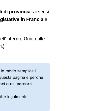
i di provincia
, ai sensi
egislative in Francia
e
ll’Interno, Guida alle
1.)
 in modo semplice i
o questa pagina è perché
oni o nei percorsi
li e legalmente