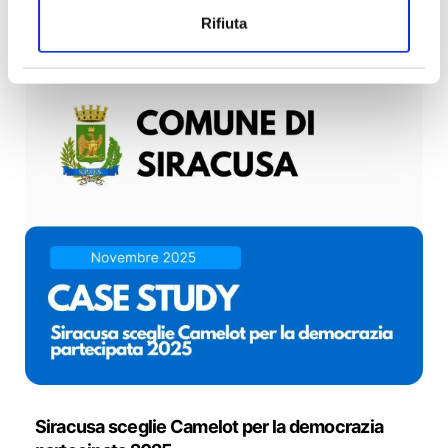
revocare il proprio consenso in qualsiasi momento
Rifiuta
dalla Dichiarazione sui cookie o facendo clic
sull'icona di attivazione della privacy.
Con il tuo consenso, vorremmo anche:
raccogliere informazioni sulla tua posizione
geografica, con un'approssimazione di qualche
metro,
Identificare il tuo dispositivo, scansionandolo
attivamente alla ricerca di caratteristiche
specifiche (impronte digitali).
Approfondisci come vengono elaborati i tuoi dati
personali e imposta le tue preferenze nella
sezione
dettagli
. Puoi modificare o ritirare il tuo consenso in
qualsiasi momento dalla Dichiarazione sui cookie.
Utilizziamo i cookie per personalizzare contenuti ed
Siracusa sceglie Camelot per la democrazia
annunci, per fornire funzionalità dei social media e