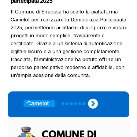
partecipata 2025
per analizzare il nostro traffico. Condividiamo inoltre
informazioni sul modo in cui utilizzi il nostro sito con i
Il Comune di Siracusa ha scelto la piattaforma
nostri partner che si occupano di analisi dei dati web,
Camelot per realizzare la Democrazia Partecipata
pubblicità e social media, i quali potrebbero
2025, permettendo ai cittadini di proporre e votare
combinarle con altre informazioni che hai fornito loro
progetti in modo semplice, trasparente e
o che hanno raccolto dal tuo utilizzo dei loro servizi.
certificato. Grazie a un sistema di autenticazione
digitale sicuro e a una gestione completamente
tracciata, l’amministrazione ha potuto offrire un
percorso partecipativo moderno e affidabile, con
un’ampia adesione della comunità.