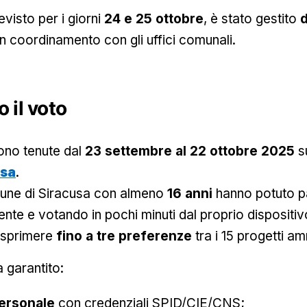
revisto per i giorni
24 e 25 ottobre
, è stato gestito
d
 in coordinamento con gli uffici comunali.
 il voto
sono tenute dal
23 settembre al 22 ottobre 2025
su
usa
.
omune di Siracusa con almeno
16 anni
hanno potuto p
ente e votando in pochi minuti dal proprio dispositiv
esprimere
fino a tre preferenze
tra i 15 progetti a
a garantito:
ersonale
con credenziali SPID/CIE/CNS;