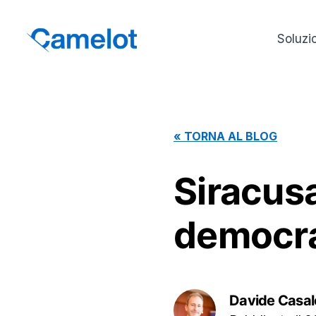
Soluzi
«
TORNA AL BLOG
Siracusa
democra
Davide Casal