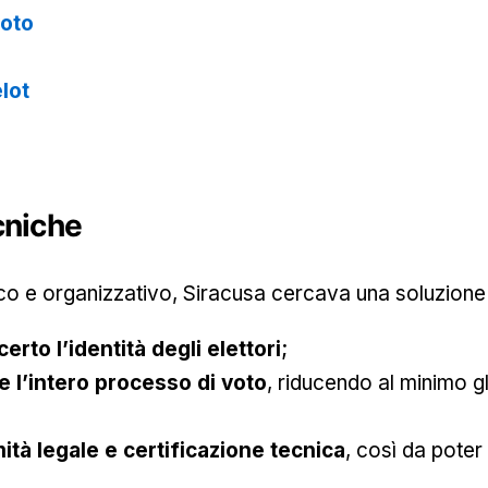
voto
lot
cniche
ico e organizzativo, Siracusa cercava una soluzione
erto l’identità degli elettori
;
e l’intero processo di voto
, riducendo al minimo gl
tà legale e certificazione tecnica
, così da poter v