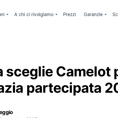
oni
A chi ci rivolgiamo
Prezzi
Garanzie
Sc
 sceglie Camelot p
zia partecipata 
eggio