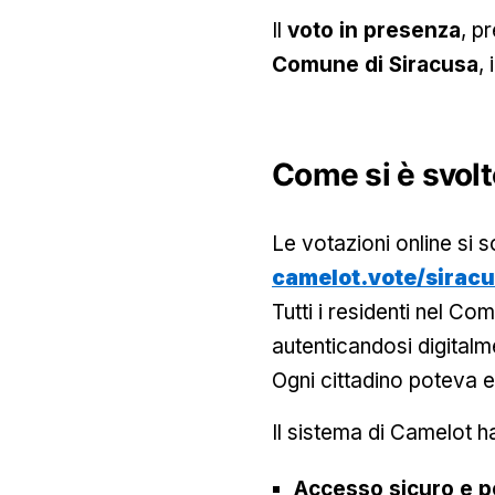
Il
voto in presenza
, p
Comune di Siracusa
,
Come si è svolto
Le votazioni online si 
camelot.vote/sirac
Tutti i residenti nel C
autenticandosi digitalm
Ogni cittadino poteva 
Il sistema di Camelot h
Accesso sicuro e p