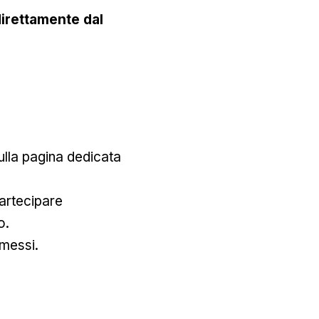
irettamente dal
lla pagina dedicata
artecipare
o.
mmessi.