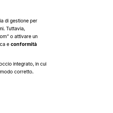
a di gestione per
i. Tuttavia,
om” o attivare un
ica e
conformità
cio integrato, in cui
n modo corretto.