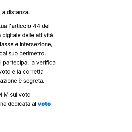
a a distanza.
ua l'articolo 44 del
igitale delle attività
rclasse e intersezione,
i dal suo perimetro.
i partecipa, la verifica
 voto e la corretta
tazione è segreta.
 MIM sul voto
gina dedicata al
voto