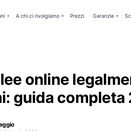
oni
A chi ci rivolgiamo
Prezzi
Garanzie
Sc
ee online legalme
i: guida completa
eggio