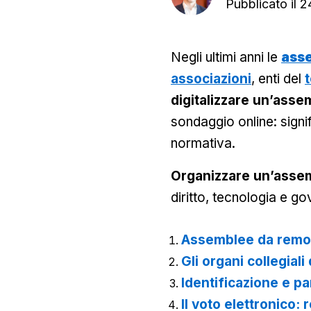
Pubblicato il
2
Negli ultimi anni le
ass
associazioni
, enti del
digitalizzare un’asse
sondaggio online: signi
normativa.
Organizzare un’assem
diritto, tecnologia e 
Assemblee da remot
Gli organi collegiali
Identificazione e par
Il voto elettronico: r