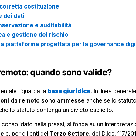
orretta costituzione
 dei dati
nservazione e auditabilità
ca e gestione del rischio
a piattaforma progettata per la governance digi
emoto: quando sono valide?
entale riguarda la
base giuridica
. In linea generale
zioni da remoto sono ammesse
anche se lo statut
e lo statuto contenga un divieto esplicito.
 consolidato nella prassi, si fonda su un’interpretazi
le
e, per gli enti del
Terzo Settore
, del D.lgs. 117/20