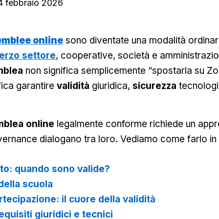
4 febbraio 2026
emblee online
sono diventate una modalità ordinari
terzo settore
, cooperative, società e amministrazion
mblea
non significa semplicemente “spostarla su Zo
fica garantire
validità
giuridica,
sicurezza
tecnolog
blea online
legalmente conforme richiede un approc
governance dialogano tra loro. Vediamo come farlo i
o: quando sono valide?
 della scuola
tecipazione: il cuore della validità
equisiti giuridici e tecnici