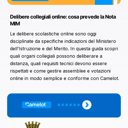
informazioni sul modo in cui utilizzi il nostro sito con i
nostri partner che si occupano di analisi dei dati web,
Delibere collegiali online: cosa prevede la Nota
pubblicità e social media, i quali potrebbero
MIM
combinarle con altre informazioni che hai fornito loro o
che hanno raccolto dal tuo utilizzo dei loro servizi.
Le delibere scolastiche online sono oggi
disciplinate da specifiche indicazioni del Ministero
dell'Istruzione e del Merito. In questa guida scopri
quali organi collegiali possono deliberare a
distanza, quali requisiti tecnici devono essere
rispettati e come gestire assemblee e votazioni
online in modo semplice e conforme con Camelot.