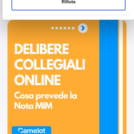
proprio consenso in qualsiasi momento dalla
Rifiuta
progetti da finanziare.
Dichiarazione sui cookie o facendo clic sull'icona di
attivazione della privacy.
Con il tuo consenso, vorremmo anche:
raccogliere informazioni sulla tua posizione
geografica, con un'approssimazione di qualche
metro,
Identificare il tuo dispositivo, scansionandolo
attivamente alla ricerca di caratteristiche
specifiche (impronte digitali).
Approfondisci come vengono elaborati i tuoi dati
personali e imposta le tue preferenze nella
sezione
dettagli
. Puoi modificare o ritirare il tuo consenso in
qualsiasi momento dalla Dichiarazione sui cookie.
Utilizziamo i cookie per personalizzare contenuti ed
annunci, per fornire funzionalità dei social media e per
analizzare il nostro traffico. Condividiamo inoltre