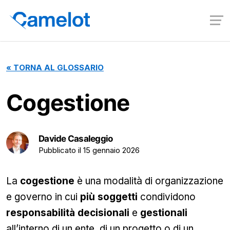
«
TORNA AL GLOSSARIO
Cogestione
Davide Casaleggio
Pubblicato il
15 gennaio 2026
La
cogestione
è una modalità di organizzazione
e governo in cui
più soggetti
condividono
responsabilità decisionali
e
gestionali
all’interno di un ente, di un progetto o di un