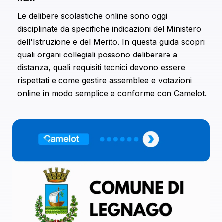
pubblicità e social media, i quali potrebbero
combinarle con altre informazioni che hai fornito loro o
Le delibere scolastiche online sono oggi
che hanno raccolto dal tuo utilizzo dei loro servizi.
disciplinate da specifiche indicazioni del Ministero
dell'Istruzione e del Merito. In questa guida scopri
quali organi collegiali possono deliberare a
distanza, quali requisiti tecnici devono essere
rispettati e come gestire assemblee e votazioni
online in modo semplice e conforme con Camelot.