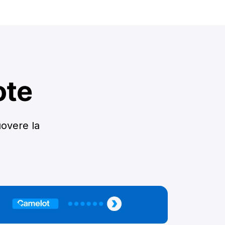
ote
uovere la