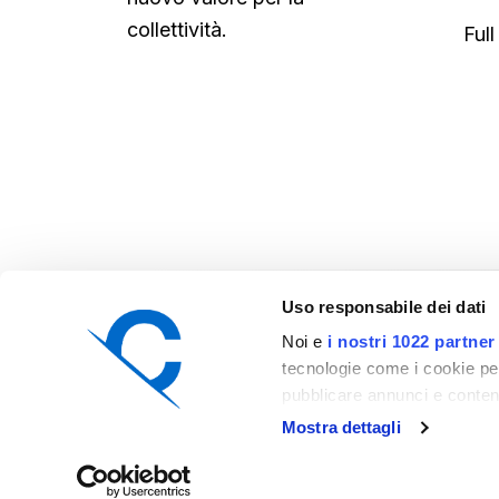
collettività.
Full
Uso responsabile dei dati
©
2026
Camelot.
Tutti i diritti riservati
CAMELOT SRL SB - Via Palestro 62, 10015 Ivrea (TO)
Noi e
i nostri 1022 partner
Numero Iscrizione ROC
: 43470
tecnologie come i cookie per
PEC:
ti.liamlagel@bstolemac
pubblicare annunci e contenut
Partita IVA
:
11925790963
sviluppare i servizi. Avete la
Mostra dettagli
scelte in materia di privacy 
vostre scelte. È possibile m