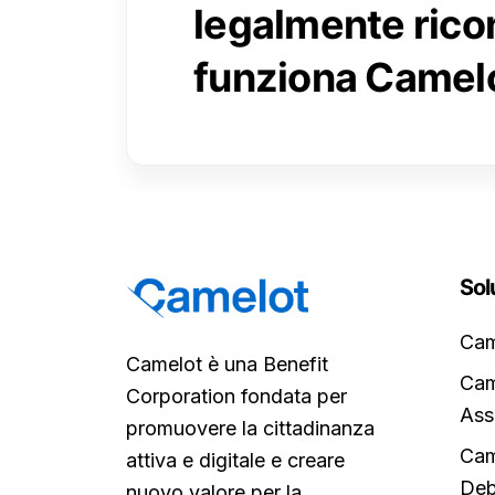
legalmente rico
funziona Camelo
Sol
Cam
Camelot è una Benefit
Cam
Corporation fondata per
Ass
promuovere la cittadinanza
Cam
attiva e digitale e creare
Deb
nuovo valore per la