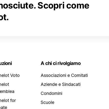
nosciute. Scopri come
t.
uzioni
A chi ci rivolgiamo
elot Voto
Associazioni e Comitati
elot
Aziende e Sindacati
emblea
Condomini
elot for
Scuole
ate