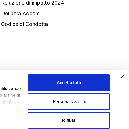
Relazione di impatto 2024
Delibera Agcom
Codice di Condotta
Accetta tutti
utilizzando
 al fine di
Personalizza
 pubblico e
. Le vostre
ttuato le
Rifiuta
lla