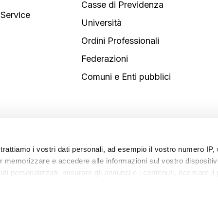
Casse di Previdenza
 Service
Università
Ordini Professionali
Federazioni
Comuni e Enti pubblici
trattiamo i vostri dati personali, ad esempio il vostro numero IP, 
 memorizzare e accedere alle informazioni sul vostro dispositivo
i personalizzati, misurare gli annunci e i contenuti, ricercare il
 possibilità di scegliere chi utilizza i vostri dati e per quali scopi
sono applicabili solo su questa proprietà digitale in cui avete effe
odificare o revocare il proprio consenso in qualsiasi momento da