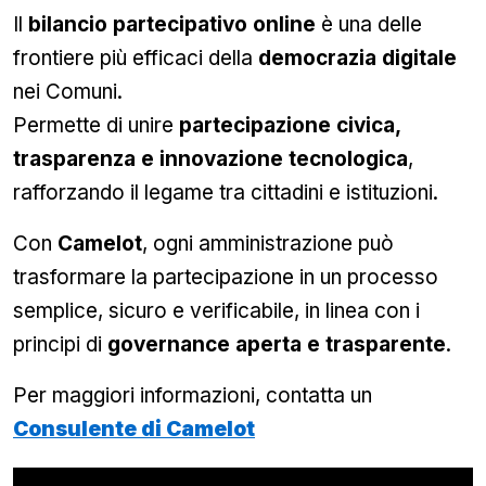
pubblicità e social media, i quali potrebbero
Il
bilancio partecipativo online
è una delle
combinarle con altre informazioni che hai fornito loro
frontiere più efficaci della
democrazia digitale
o che hanno raccolto dal tuo utilizzo dei loro servizi.
nei Comuni.
Permette di unire
partecipazione civica,
trasparenza e innovazione tecnologica
,
rafforzando il legame tra cittadini e istituzioni.
Con
Camelot
, ogni amministrazione può
trasformare la partecipazione in un processo
semplice, sicuro e verificabile, in linea con i
principi di
governance aperta e trasparente
.
Per maggiori informazioni, contatta un
Consulente di Camelot