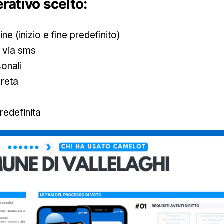
rativo scelto:
ine (inizio e fine predefinito)
k via sms
sonali
greta
redefinita