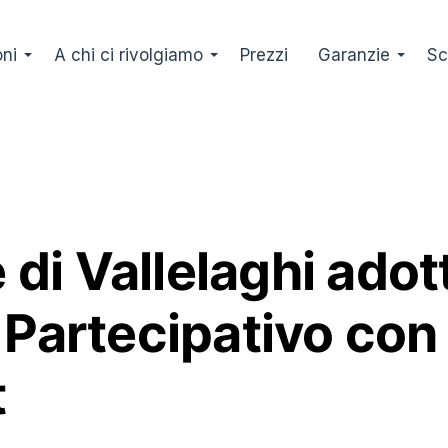
oni
A chi ci rivolgiamo
Prezzi
Garanzie
Sc
i Vallelaghi adott
 Partecipativo con
t