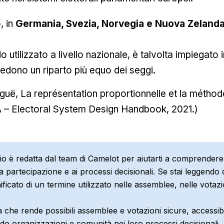
, in
Germania, Svezia, Norvegia e Nuova Zeland
do utilizzato a livello nazionale, è talvolta impiegato 
edono un riparto più equo dei seggi.
aguë, La représentation proportionnelle et la métho
EA – Electoral System Design Handbook, 2021.)
io è redatta dal team di Camelot per aiutarti a comprendere
lla partecipazione e ai processi decisionali. Se stai leggend
ificato di un termine utilizzato nelle assemblee, nelle votazi
 che rende possibili assemblee e votazioni sicure, accessibi
do organizzazioni e comunità nei loro processi decisionali.