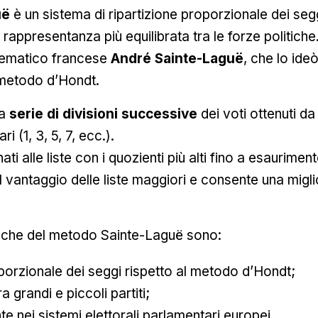
uë
è un sistema di ripartizione proporzionale dei seggi
rappresentanza più equilibrata tra le forze politiche
tematico francese
André Sainte-Laguë
, che lo ide
 metodo d’Hondt.
na
serie di divisioni successive
dei voti ottenuti da
ri (1, 3, 5, 7, ecc.).
i alle liste con i quozienti più alti fino a esaurimento
l vantaggio delle liste maggiori e consente una mig
stiche del metodo Sainte-Laguë sono:
oporzionale dei seggi rispetto al metodo d’Hondt;
a grandi e piccoli partiti;
e nei sistemi elettorali parlamentari europei.