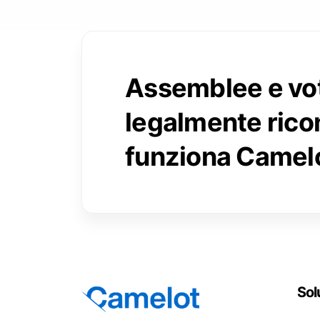
Assemblee e vot
legalmente rico
funziona Camelo
Sol