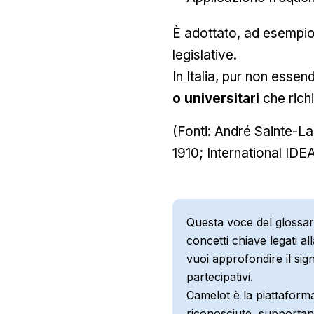
È adottato, ad esempio
legislative.
In Italia, pur non essen
o universitari
che richi
(Fonti: André Sainte-L
1910; International ID
Questa voce del glossar
concetti chiave legati a
vuoi approfondire il sign
partecipativi.
Camelot è la piattaforma
riconosciute, supportan