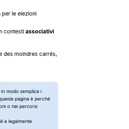
a
per le elezioni
in contesti
associativi
de des moindres carrés,
 in modo semplice i
o questa pagina è perché
oni o nei percorsi
li e legalmente