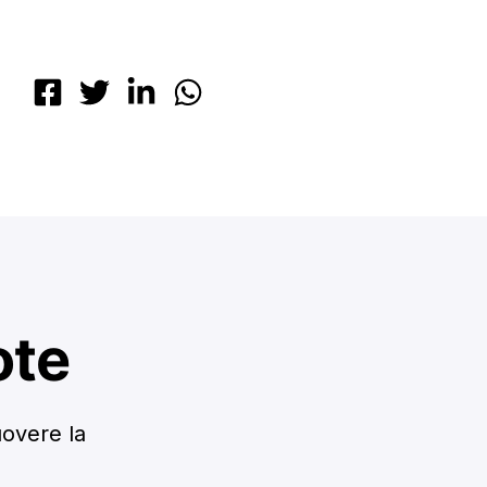
ote
uovere la