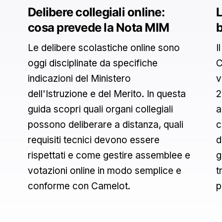
Delibere collegiali online:
L
cosa prevede la Nota MIM
b
Le delibere scolastiche online sono
I
oggi disciplinate da specifiche
C
indicazioni del Ministero
v
dell'Istruzione e del Merito. In questa
2
guida scopri quali organi collegiali
a
possono deliberare a distanza, quali
c
requisiti tecnici devono essere
d
rispettati e come gestire assemblee e
g
votazioni online in modo semplice e
t
conforme con Camelot.
p