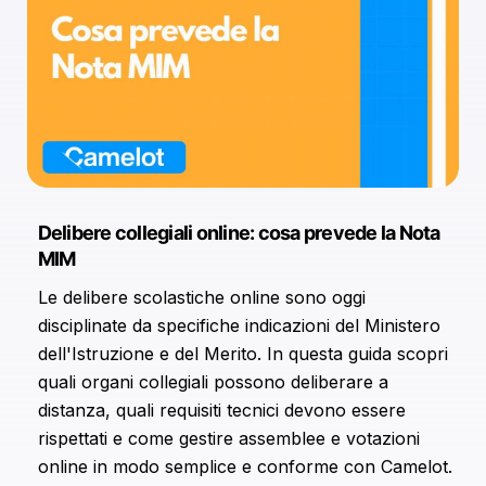
Utilizziamo i cookie per personalizzare contenuti ed
annunci, per fornire funzionalità dei social media e per
analizzare il nostro traffico. Condividiamo inoltre
informazioni sul modo in cui utilizzi il nostro sito con i
nostri partner che si occupano di analisi dei dati web,
pubblicità e social media, i quali potrebbero
combinarle con altre informazioni che hai fornito loro o
che hanno raccolto dal tuo utilizzo dei loro servizi.
Delibere collegiali online: cosa prevede la Nota
MIM
Le delibere scolastiche online sono oggi
disciplinate da specifiche indicazioni del Ministero
dell'Istruzione e del Merito. In questa guida scopri
quali organi collegiali possono deliberare a
distanza, quali requisiti tecnici devono essere
rispettati e come gestire assemblee e votazioni
online in modo semplice e conforme con Camelot.