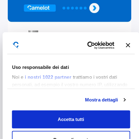
Uso responsabile dei dati
Noi e
i nostri 1022 partner
trattiamo i vostri dati
personali, ad esempio il vostro numero IP, utilizzando
tecnologie come i cookie per memorizzare e accedere
alle informazioni sul vostro dispositivo al fine di
Mostra dettagli
pubblicare annunci e contenuti personalizzati,
misurare gli annunci e i contenuti, ricercare il pubblico
Accetta tutti
e sviluppare i servizi. Avete la possibilità di scegliere
chi utilizza i vostri dati e per quali scopi. Le vostre
Bilancio partecipativo digitale: il caso Vallelaghi
scelte in materia di privacy sono applicabili solo su