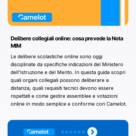
analizzare il nostro traffico. Condividiamo inoltre
informazioni sul modo in cui utilizzi il nostro sito con i
nostri partner che si occupano di analisi dei dati web,
pubblicità e social media, i quali potrebbero
combinarle con altre informazioni che hai fornito loro o
Delibere collegiali online: cosa prevede la Nota
che hanno raccolto dal tuo utilizzo dei loro servizi.
MIM
Le delibere scolastiche online sono oggi
disciplinate da specifiche indicazioni del Ministero
dell'Istruzione e del Merito. In questa guida scopri
quali organi collegiali possono deliberare a
distanza, quali requisiti tecnici devono essere
rispettati e come gestire assemblee e votazioni
online in modo semplice e conforme con Camelot.