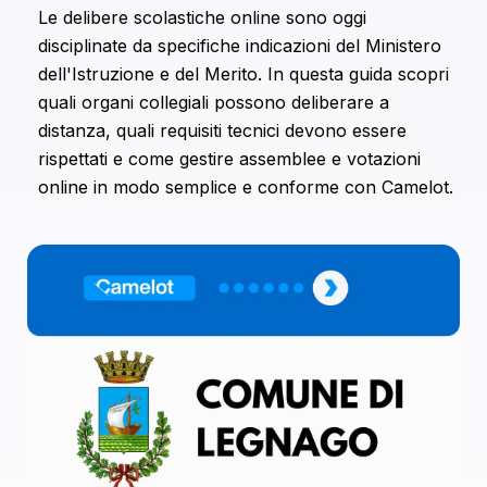
Le delibere scolastiche online sono oggi
combinarle con altre informazioni che hai fornito loro o
disciplinate da specifiche indicazioni del Ministero
che hanno raccolto dal tuo utilizzo dei loro servizi.
dell'Istruzione e del Merito. In questa guida scopri
quali organi collegiali possono deliberare a
distanza, quali requisiti tecnici devono essere
rispettati e come gestire assemblee e votazioni
online in modo semplice e conforme con Camelot.